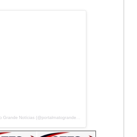
Um post compartilhado por Portal Mato Grande Notícias (@portalmatograndenoticias)