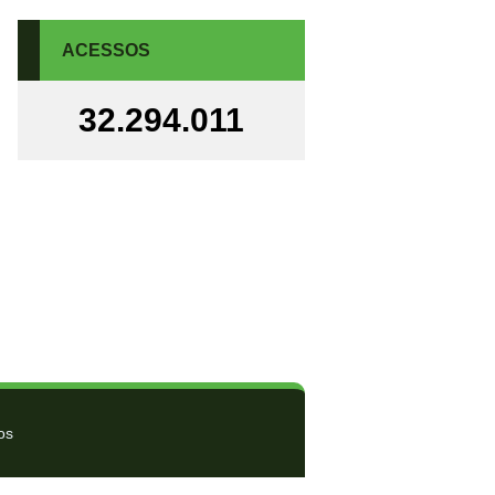
ACESSOS
32.294.011
os