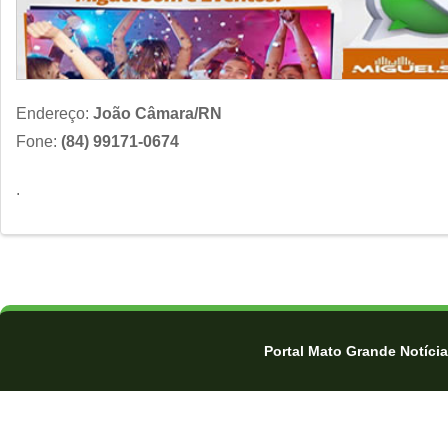
Endereço:
João Câmara/RN
Fone:
(84) 99171-0674
.
Portal Mato Grande Notíci