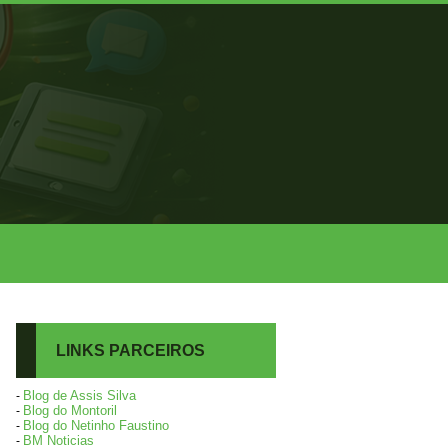
LINKS PARCEIROS
Blog de Assis Silva
-
Blog do Montoril
-
Blog do Netinho Faustino
-
BM Noticias
-