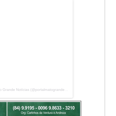
Um post compartilhado por Portal Mato Grande Notícias (@portalmatograndenoticias)